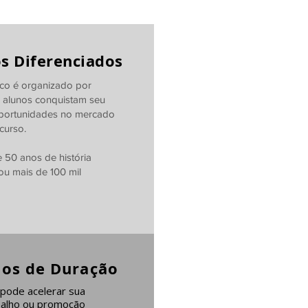
s Diferenciados
o é organizado por
 alunos conquistam seu
portunidades no mercado
curso.
50 anos de história
ou mais de 100 mil
nos de Duração
pode acelerar sua
balho ou promoção