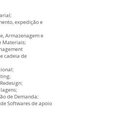
rial;
ento, expedição e
ue, Armazenagem e
 Materiais;
anagement
e cadeia de
ional;
ting;
 Redesign;
lagens;
isão de Demanda;
de Softwares de apoio