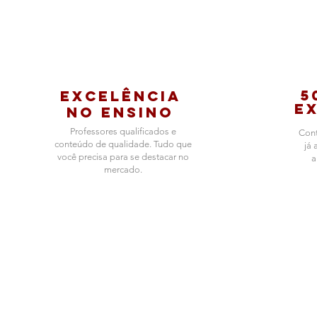
5
Excelência
e
no ensino
Professores qualificados e
Cont
conteúdo de qualidade. Tudo que
já 
você precisa para se destacar no
a
mercado.