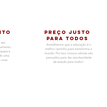
nto
preço justo
para
TODOS
 em
Acreditamos que a educação é o
namento
melhor caminho para transforma o
equipe e
mundo. Por isso nossos valores são
ndo uma
pensados para dar oportunidade
s suas
de estudo para todos!