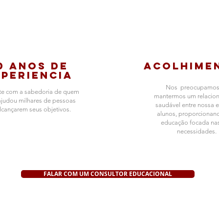
0 anos de
Acolhime
xperiencia
Nos preocupamos
e com a sabedoria de quem
mantermos um relacio
ajudou milhares de pessoas
saudável entre nossa 
lcançarem
seus objetivos.
alunos, proporciona
educação focada na
necessidades.
FALAR COM UM CONSULTOR EDUCACIONAL