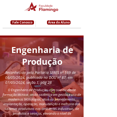
Fale Conosco
Área do Aluno
Engenharia de
Produção
Reconhecido pela Portaria SERES nº 169 de
06/05/2024, publicada no DOU nº 87, em
07/05/2024, seção 1, pág 28
O Engenheiro de Produção, com sua excelente
formação técnica , visão sistêmica em gestão e uso de
modernas tecnologias, atua no planejamento,
implantação, operação, manutenção e melhoria dos
sistemas produtivos nos ambientes industriais, de
produtos e serviços, elevando o nível de