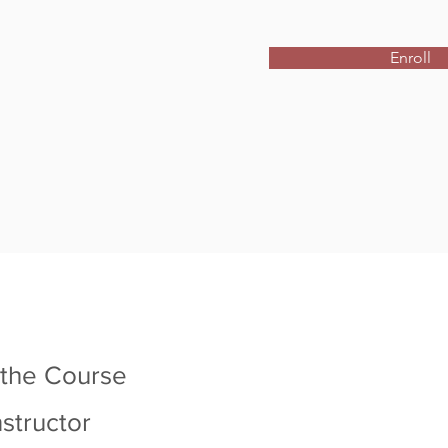
Enroll
 the Course
nstructor