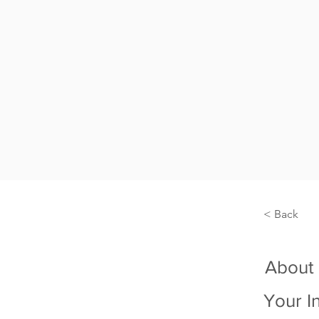
< Back
About
Your I