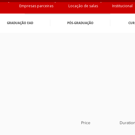
Empresas parceiras
Locação de salas
Institucional
GRADUAÇÃO EAD
PÓS-GRADUAÇÂO
CUR
Price
Duratio