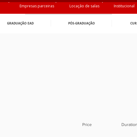
Empresas parceiras
Locação de salas
Institucional
GRADUAÇÃO EAD
PÓS-GRADUAÇÂO
CUR
Price
Duratio