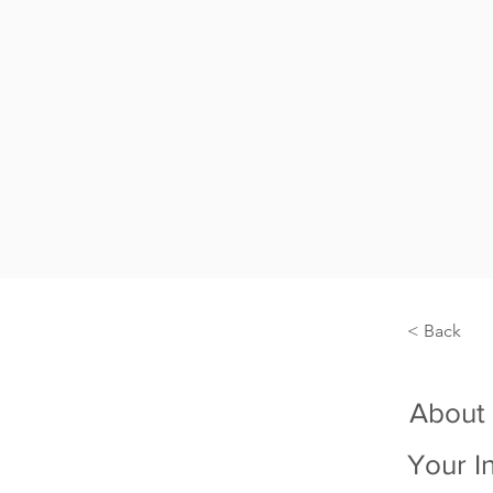
< Back
About
Your I