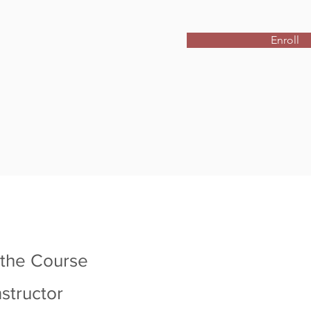
Enroll
 the Course
nstructor