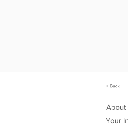
< Back
About
Your I