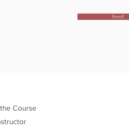
Enroll
 the Course
nstructor