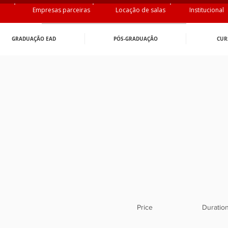
Empresas parceiras
Locação de salas
Institucional
GRADUAÇÃO EAD
PÓS-GRADUAÇÂO
CUR
Price
Duratio