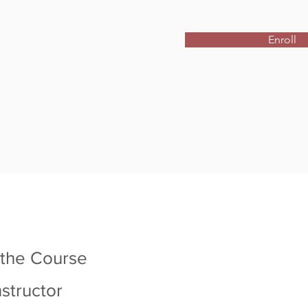
Enroll
 the Course
nstructor