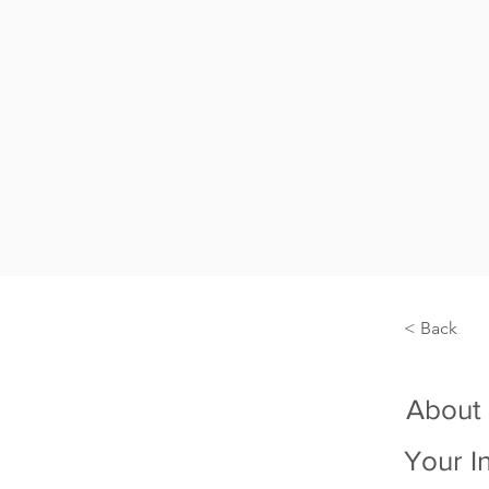
< Back
About
Your I