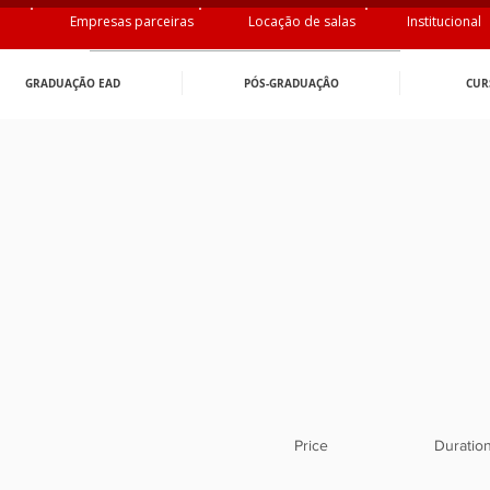
Empresas parceiras
Locação de salas
Institucional
GRADUAÇÃO EAD
PÓS-GRADUAÇÂO
CUR
Price
Duratio