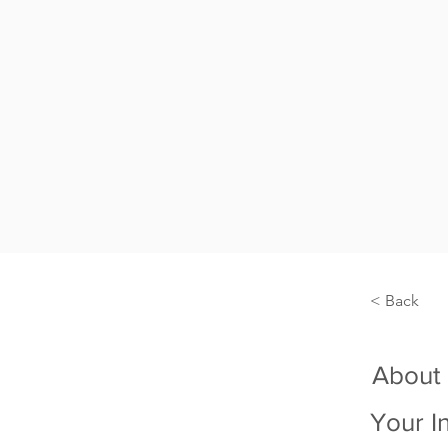
< Back
About
Your I