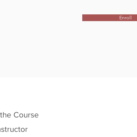
Enroll
 the Course
nstructor