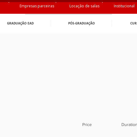
Empresas parceiras
Locação de salas
Institucional
GRADUAÇÃO EAD
PÓS-GRADUAÇÂO
CUR
Price
Duratio