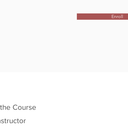
Enroll
 the Course
nstructor