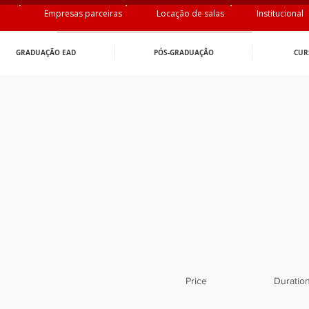
Empresas parceiras
Locação de salas
Institucional
GRADUAÇÃO EAD
PÓS-GRADUAÇÂO
CUR
Price
Duratio