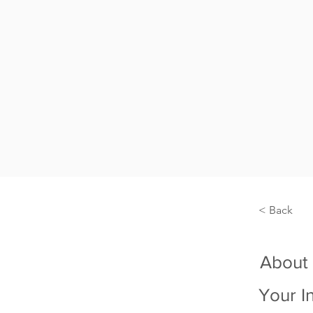
< Back
About
Your I