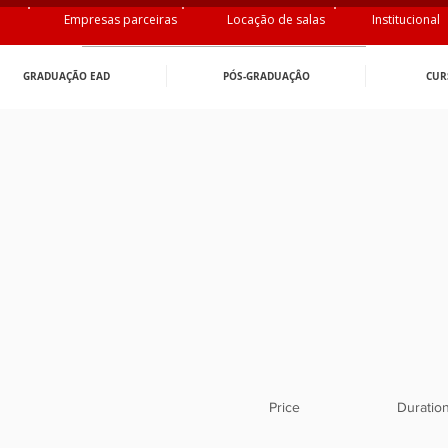
Empresas parceiras
Locação de salas
Institucional
GRADUAÇÃO EAD
PÓS-GRADUAÇÂO
CUR
Price
Duratio