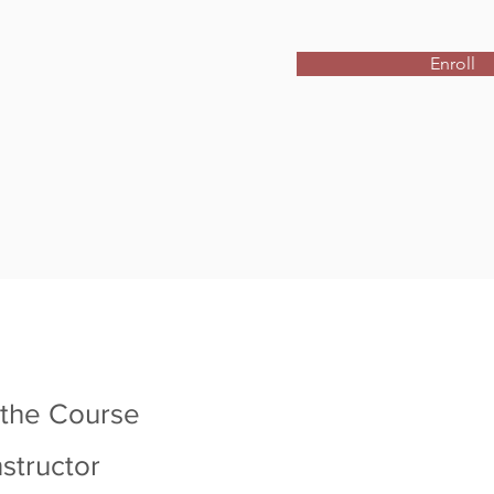
Enroll
 the Course
nstructor