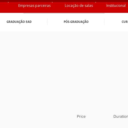
Empresas parceiras
Locação de salas
Institucional
GRADUAÇÃO EAD
PÓS-GRADUAÇÂO
CUR
Price
Duratio