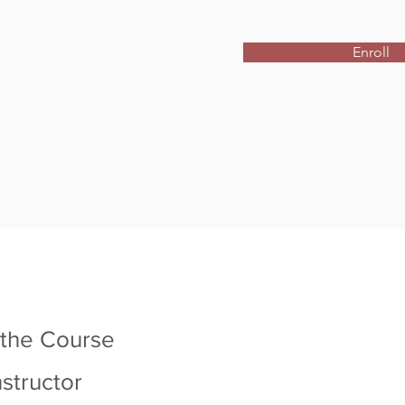
Enroll
 the Course
nstructor