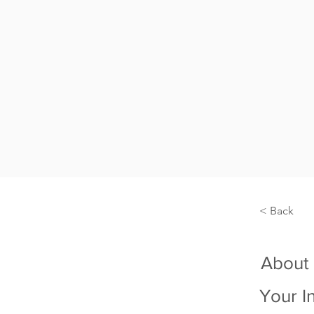
< Back
About
Your I