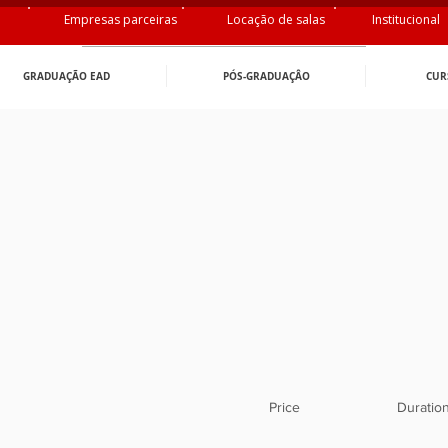
Empresas parceiras
Locação de salas
Institucional
GRADUAÇÃO EAD
PÓS-GRADUAÇÂO
CUR
Price
Duratio