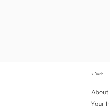
< Back
About
Your I