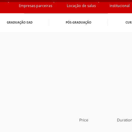
Empresas parceiras
Locação de salas
Institucional
GRADUAÇÃO EAD
PÓS-GRADUAÇÂO
CUR
Price
Duratio