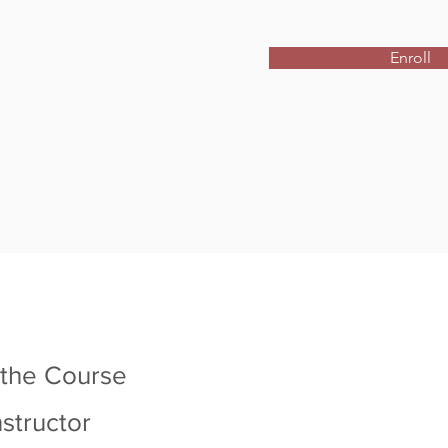
Enroll
 the Course
nstructor