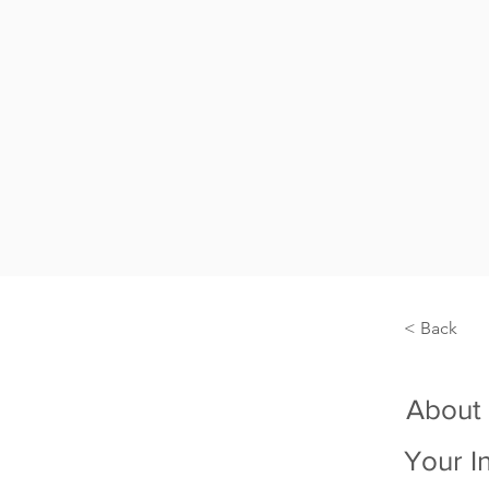
< Back
About
Your I