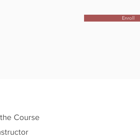
Enroll
 the Course
nstructor