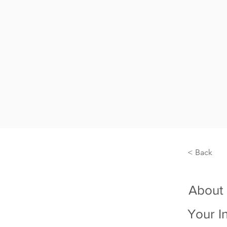
< Back
About
Your I