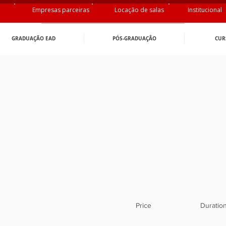
Empresas parceiras
Locação de salas
Institucional
GRADUAÇÃO EAD
PÓS-GRADUAÇÂO
CUR
Price
Duratio