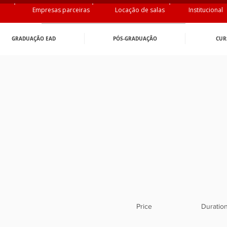
Empresas parceiras
Locação de salas
Institucional
GRADUAÇÃO EAD
PÓS-GRADUAÇÂO
CUR
Price
Duratio