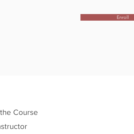
Enroll
 the Course
nstructor