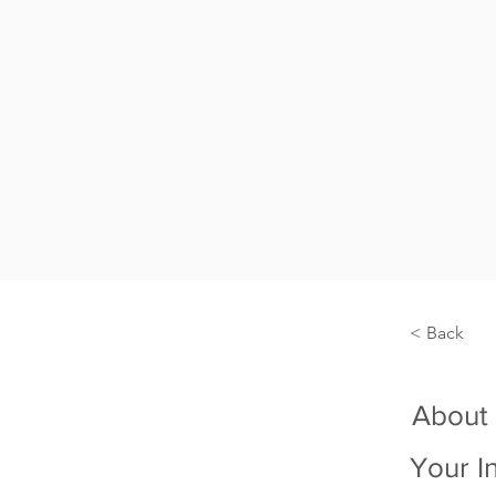
< Back
About
Your I