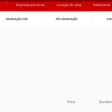
Empresas parceiras
Locação de salas
Institucional
GRADUAÇÃO EAD
PÓS-GRADUAÇÂO
CUR
Price
Duratio