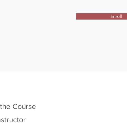
Enroll
 the Course
nstructor