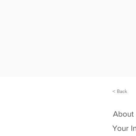
< Back
About
Your I