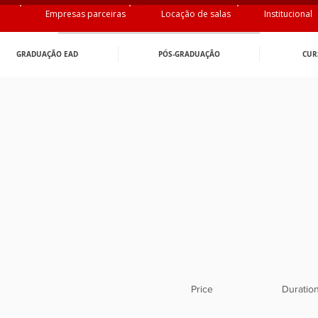
Empresas parceiras
Locação de salas
Institucional
GRADUAÇÃO EAD
PÓS-GRADUAÇÂO
CUR
Price
Duratio