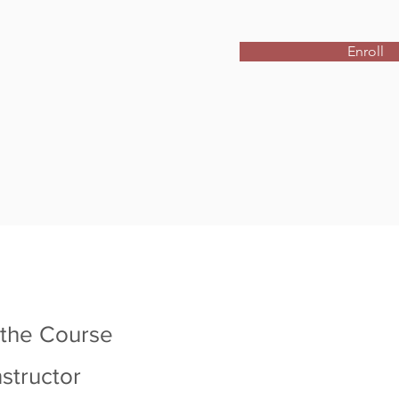
Enroll
 the Course
nstructor