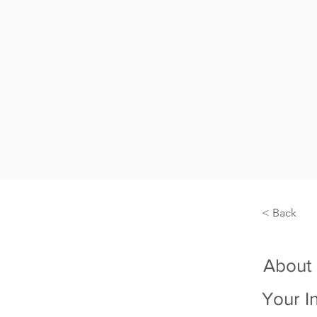
< Back
About
Your I