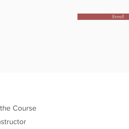
Enroll
 the Course
nstructor