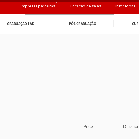
Empresas parceiras
Locação de salas
Institucional
GRADUAÇÃO EAD
PÓS-GRADUAÇÂO
CUR
Price
Duratio