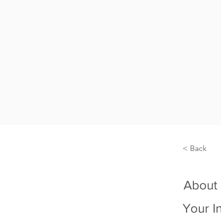
< Back
About
Your I