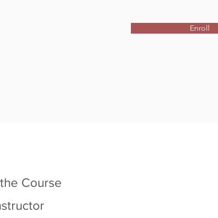
Enroll
 the Course
nstructor