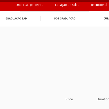
Empresas parceiras
Locação de salas
Institucional
GRADUAÇÃO EAD
PÓS-GRADUAÇÂO
CUR
Price
Duratio