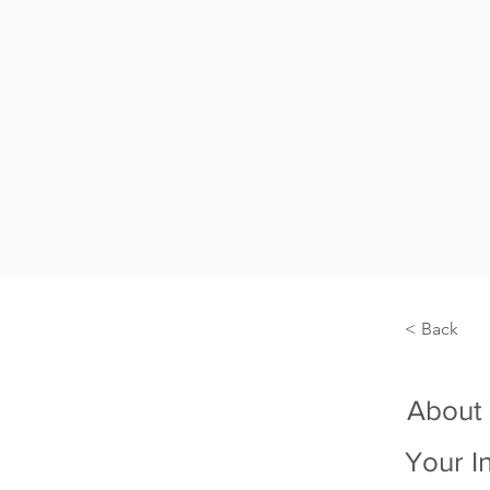
< Back
About
Your I