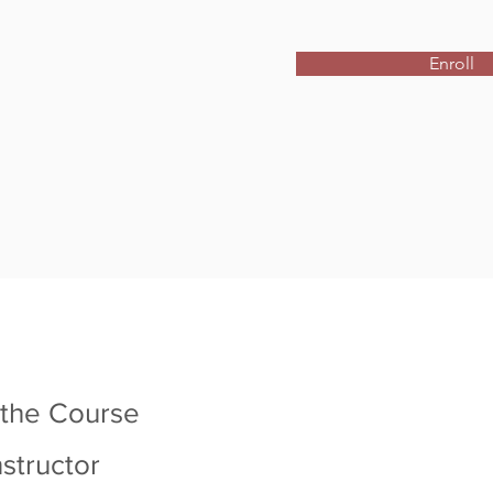
Enroll
 the Course
nstructor