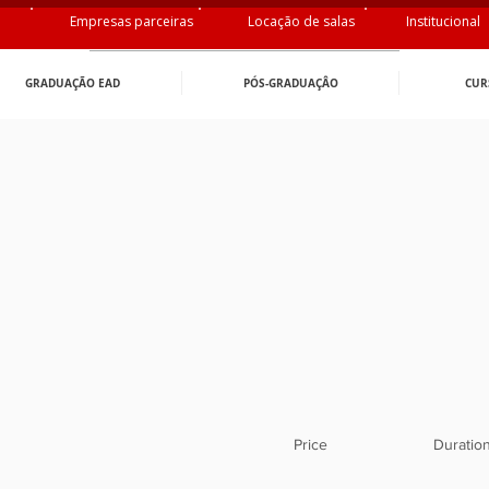
Empresas parceiras
Locação de salas
Institucional
GRADUAÇÃO EAD
PÓS-GRADUAÇÂO
CUR
Price
Duratio