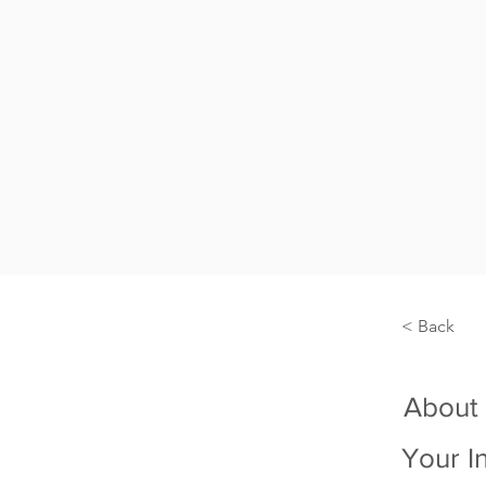
< Back
About
Your I