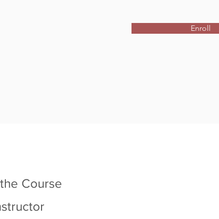
Enroll
 the Course
nstructor