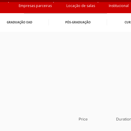
Empresas parceiras
Locação de salas
Institucional
GRADUAÇÃO EAD
PÓS-GRADUAÇÂO
CUR
Price
Duratio