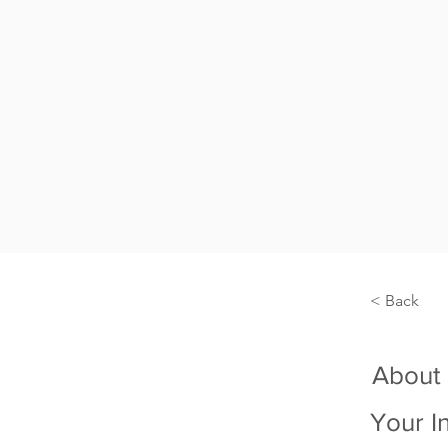
< Back
About
Your I