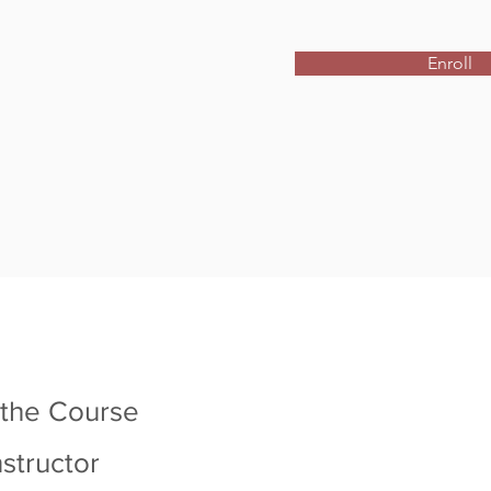
Enroll
 the Course
nstructor