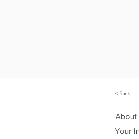
< Back
About
Your I