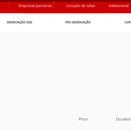
Empresas parceiras
Locação de salas
Institucional
GRADUAÇÃO EAD
PÓS-GRADUAÇÂO
CUR
Price
Duratio