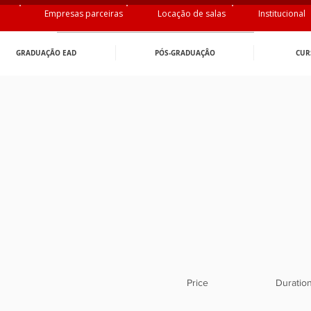
Empresas parceiras
Locação de salas
Institucional
GRADUAÇÃO EAD
PÓS-GRADUAÇÂO
CUR
Price
Duratio