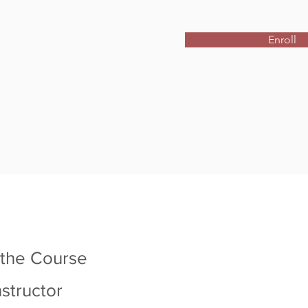
Enroll
 the Course
nstructor