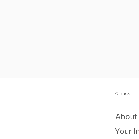
< Back
About
Your I