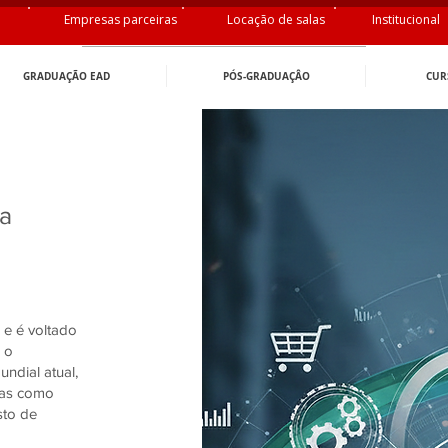
Empresas parceiras
Locação de salas
Institucional
GRADUAÇÃO EAD
PÓS-GRADUAÇÂO
CUR
a
 e é voltado
 o
dial atual,
ntas como
sto de