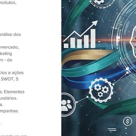
rodutos,
análise dos
 mercado,
keting
m - do
cios e ações
se SWOT, 5
a. Elementos
undários.
a.
campanhas
e