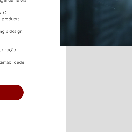
aganda na era
s. O
 produtos,
ng e design.
sformação
tentabilidade