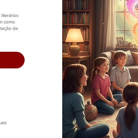
literários
sim como
ntação de
ues