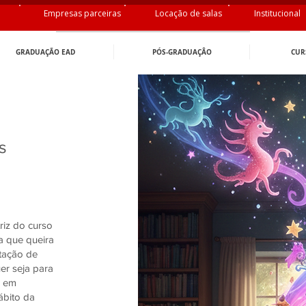
Empresas parceiras
Locação de salas
Institucional
GRADUAÇÃO EAD
PÓS-GRADUAÇÂO
CUR
s
riz do curso
a que queira
tação de
uer seja para
r em
ábito da