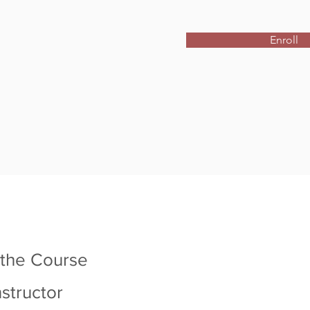
Enroll
 the Course
nstructor