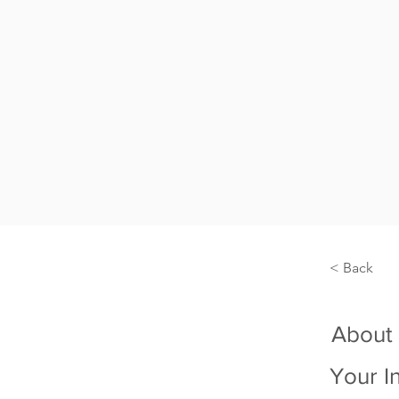
< Back
About
Your I