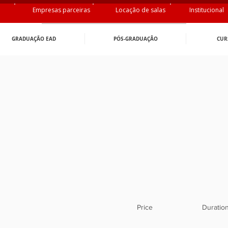
Empresas parceiras
Locação de salas
Institucional
GRADUAÇÃO EAD
PÓS-GRADUAÇÂO
CUR
Price
Duratio