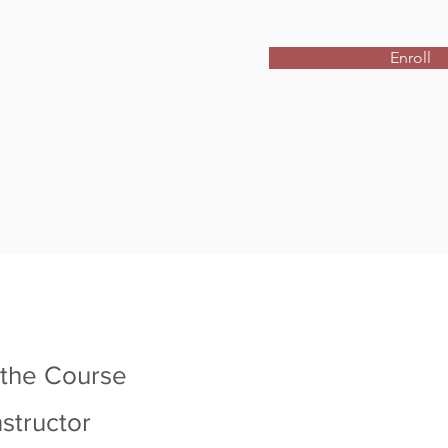
Enroll
 the Course
nstructor