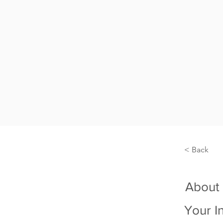
< Back
About
Your I