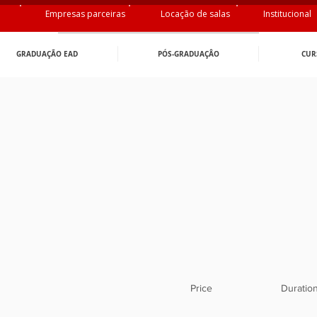
Empresas parceiras
Locação de salas
Institucional
GRADUAÇÃO EAD
PÓS-GRADUAÇÂO
CUR
Price
Duratio